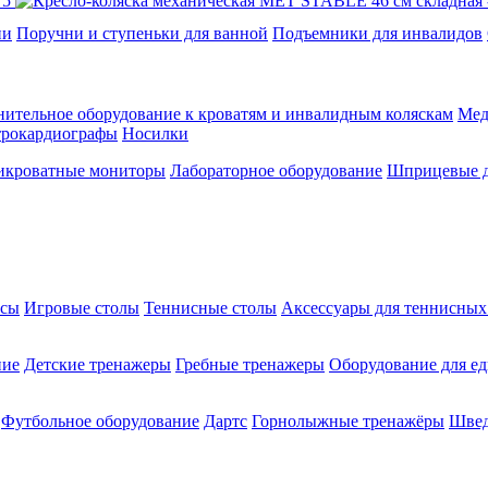
ии
Поручни и ступеньки для ванной
Подъемники для инвалидов
ительное оборудование к кроватям и инвалидным коляскам
Мед
трокардиографы
Носилки
икроватные мониторы
Лабораторное оборудование
Шприцевые д
ксы
Игровые столы
Теннисные столы
Аксессуары для теннисных
ние
Детские тренажеры
Гребные тренажеры
Оборудование для е
Футбольное оборудование
Дартс
Горнолыжные тренажёры
Швед