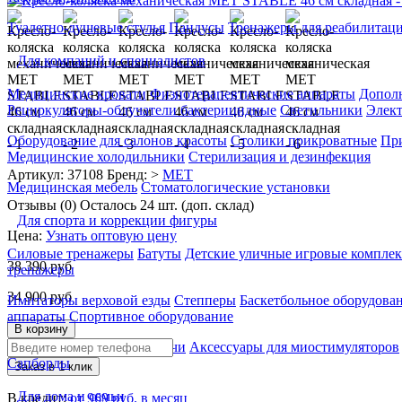
Туалетно-душевые стулья
Пандусы
Тренажеры для реабилитац
Для компаний и специалистов
Медицинские кровати
Физиотерапевтические аппараты
Дополн
Рециркуляторы-облучатели бактерицидные
Светильники
Элек
Оборудование для салонов красоты
Столики прикроватные
Пр
Медицинские холодильники
Стерилизация и дезинфекция
Артикул: 37108
Бренд: >
MET
Медицинская мебель
Стоматологические установки
Отзывы (0)
Осталось 24 шт. (доп. склад)
Для спорта и коррекции фигуры
Цена:
Узнать оптовую цену
Силовые тренажеры
Батуты
Детские уличные игровые компле
38 390
руб
тренажеры
34 900
руб
Имитаторы верховой езды
Степперы
Баскетбольное оборудова
аппараты
Спортивное оборудование
В корзину
Грифы, диски, гантели
Мячи
Аксессуары для миостимуляторов
Сапборды
Заказ в 1 клик
Для дома и семьи
В кредит:
от 969 руб. в месяц