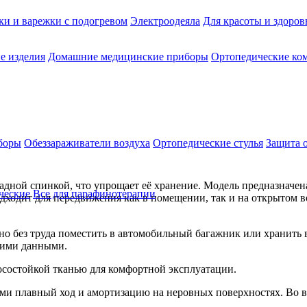
ки и варежки с подогревом
Электроодеяла
Для красоты и здоров
е изделия
Домашние медицинские приборы
Ортопедические ком
боры
Обеззараживатели воздуха
Ортопедические стулья
Защита 
ой спинкой, что упрощает её хранение. Модель предназначена к
ческие
Все для парафинотерапии
одит для передвижения как в помещении, так и на открытом во
 без труда поместить в автомобильный багажник или хранить в 
кими данными.
состойкой тканью для комфортной эксплуатации.
и плавный ход и амортизацию на неровных поверхностях. Во в