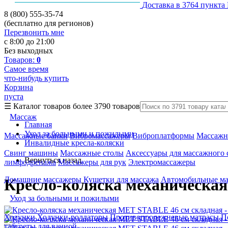
Доставка в 3764 пункта
8 (800) 555-35-74
(бесплатно для регионов)
Перезвонить мне
с 8:00 до 21:00
Без выходных
Товаров:
0
Самое время
что-нибудь купить
Корзина
пуста
☰
Каталог товаров
более 3790 товаров
Массаж
Главная
Уход за больными и пожилыми
Массажные банки
Вибромассажеры
Виброплатформы
Массажн
Инвалидные кресла-коляски
Свинг машины
Массажные столы
Аксессуары для массажного 
Вернуться назад
лимфодренажа
Массажеры для рук
Электромассажеры
Домашние массажеры
Кушетки для массажа
Автомобильные м
Кресло-коляска механическа
Уход за больными и пожилыми
Ходунки
Ходунки-роллаторы
Противопролежневые матрасы
П
табуреты для ванной