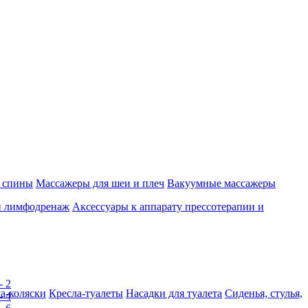
 спины
Массажеры для шеи и плеч
Вакуумные массажеры
и лимфодренаж
Аксессуары к аппарату прессотерапии и
а-коляски
Кресла-туалеты
Насадки для туалета
Сиденья, стулья,