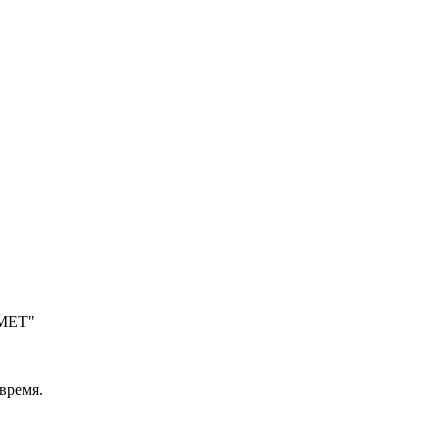
МЕТ"
время.