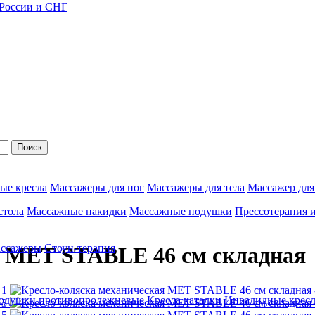
 России и СНГ
Поиск
ые кресла
Массажеры для ног
Массажеры для тела
Массажер для
стола
Массажные накидки
Массажные подушки
Прессотерапия 
ассажеры
Стоун-терапия
я МЕТ STABLE 46 см складная
одушки противопролежневые
Кресла каталки
Инвалидные кресл