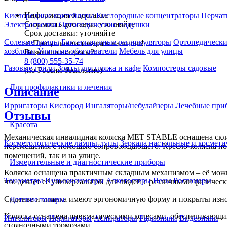
Информация о доставке
Кислородные коктейлеры
Кислородные концентраторы
Перчат
Стоимость доставки:
уточняйте
Электрогрелки
Ортопедические подушки
Срок доставки:
уточняйте
Солевые лампы
Бактерицидные рециркуляторы
Ортопедически
✓
При условии товара в наличии!
хозблоки
Уличные обогреватели
Мебель для улицы
Возникли вопросы?
8 (800) 555-35-74
Газовые грили
Зонты для пляжа и кафе
Компостеры садовые
(по России бесплатно)
Для профилактики и лечения
Описание
Ирригаторы
Кислород
Ингаляторы/небулайзеры
Лечебные при
Отзывы
Красота
Механическая инвалидная коляска МЕТ STABLE оснащена складн
Косметологические лампы-лупы
Зеркала настольные и космети
перемещения с помощью сопровождающего. Кресло-коляска подх
помещений, так и на улице.
Измерительные и диагностические приборы
Коляска оснащена практичным складным механизмом – её можно
Тонометры
Пульсоксиметры
Алкотестеры
Весы
Ростомеры
что делает её универсальной для людей с различными физичес
Сиденье и спинка имеют эргономичную форму и покрыты изно
Детские товары
Коляска оснащена пневматическими колесами, обеспечивающим
Ингаляторы
Ирригаторы
Аспираторы
Радионяни
Видеоняни
стояночными тормозами.