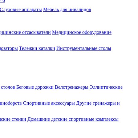
Слуховые аппараты
Мебель для инвалидов
ицинские отсасыватели
Медицинское оборудование
озаторы
Тележки каталки
Инструментальные столы
 столов
Беговые дорожки
Велотренажеры
Эллиптические
диноборств
Спортивные аксессуары
Другие тренажеры и
ские стенки
Домашние детские спортивные комплексы